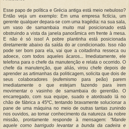
Esse papo de política e Grécia antiga está meio nebuloso?
Então veja um exemplo: Em uma empresa fictícia, um
gerente qualquer depara-se com uma tragédia: na sua sala,
um vaso de samambaia muito mal posicionado está
obstruindo a vista da janela panorâmica em frente à mesa.
E não é só isso! A pobre plantinha está posicionada
diretamente abaixo da saída do ar condicionado. Isso não
pode ser bom para ela, vai que a coitadinha resseca ou
adoece, com todos aqueles ácaros... Imediatamente, ele
telefona para o chefe da manutenção e relata o ocorrido. O
chefe da manutenção, que aliás, virou chefe depois de
aprender as artimanhas da politicagem, solicita que dois de
seus colaboradores (eufemismo para peão) parem
imediatamente o que estejam fazendo para irem
movimentar o vasinho de samambaia do gerentão. O
encarregado, com sua equipe, suado e atordoado lá no
chão de fábrica a 45ºC, tentando bravamente solucionar a
pane de uma máquina no meio de outras tantas zunindo
nos ouvidos, ao tomar conhecimento da natureza da nobre
missão, prontamente responde à mensagem:
“Mande
aquele corno barrigudo levantar a bunda da cadeira e