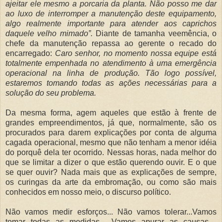
ajeitar ele mesmo a porcaria da planta. Não posso me dar
ao luxo de interromper a manutenção deste equipamento,
algo realmente importante para atender aos caprichos
daquele velho mimado”.
Diante de tamanha veemência, o
chefe da manutenção repassa ao gerente o recado do
encarregado:
Caro senhor, no momento nossa equipe está
totalmente empenhada no atendimento à uma emergência
operacional na linha de produção. Tão logo possível,
estaremos tomando todas as ações necessárias para a
solução do seu problema.
Da mesma forma, agem aqueles que estão à frente de
grandes empreendimentos, já que, normalmente, são os
procurados para darem explicações por conta de alguma
cagada operacional, mesmo que não tenham a menor idéia
do porquê dela ter ocorrido. Nessas horas, nada melhor do
que se limitar a dizer o que estão querendo ouvir. E o que
se quer ouvir? Nada mais que as explicações de sempre,
os curingas da arte da embromação, ou como são mais
conhecidos em nosso meio, o discurso político.
Não vamos medir esforços... Não vamos tolerar...Vamos
tomar todas as medidas... Vamos apurar as causas....