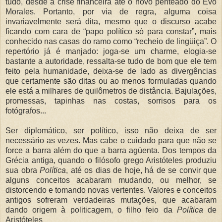
tudo, desde a crise financeira até o novo penteado do Evo
Morales. Portanto, por via de regra, alguma coisa
invariavelmente será dita, mesmo que o discurso acabe
ficando com cara de “papo político só para constar”, mais
conhecido nas casas do ramo como “recheio de lingüiça”. O
repertório já é manjado: joga-se um charme, elogia-se
bastante a autoridade, ressalta-se tudo de bom que ele tem
feito pela humanidade, deixa-se de lado as divergências
que certamente são ditas ou ao menos formuladas quando
ele está a milhares de quilômetros de distância. Bajulações,
promessas, tapinhas nas costas, sorrisos para os
fotógrafos...
Ser diplomático, ser político, isso não deixa de ser
necessário as vezes. Mas cabe o cuidado para que não se
force a barra além do que a barra agüenta. Dos tempos da
Grécia antiga, quando o filósofo grego Aristóteles produziu
sua obra
Política
, até os dias de hoje, há de se convir que
alguns conceitos acabaram mudando, ou melhor, se
distorcendo e tomando novas vertentes. Valores e conceitos
antigos sofreram verdadeiras mutações, que acabaram
dando origem à politicagem, o filho feio da
Política
de
Aristóteles