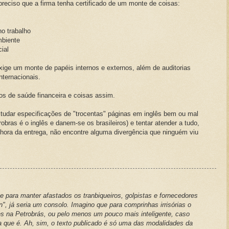
preciso que a firma tenha certificado de um monte de coisas:
o trabalho
mbiente
ial
xige um monte de papéis internos e externos, além de auditorias
nternacionais.
s de saúde financeira e coisas assim.
estudar especificações de "trocentas" páginas em inglês bem ou mal
trobras é o inglês e danem-se os brasileiros) e tentar atender a tudo,
a hora da entrega, não encontre alguma divergência que ninguém viu
e para manter afastados os tranbiqueiros, golpistas e fornecedores
", já seria um consolo. Imagino que para comprinhas irrisórias o
s na Petrobrás, ou pelo menos um pouco mais inteligente, caso
sa que é. Ah, sim, o texto publicado é só uma das modalidades da