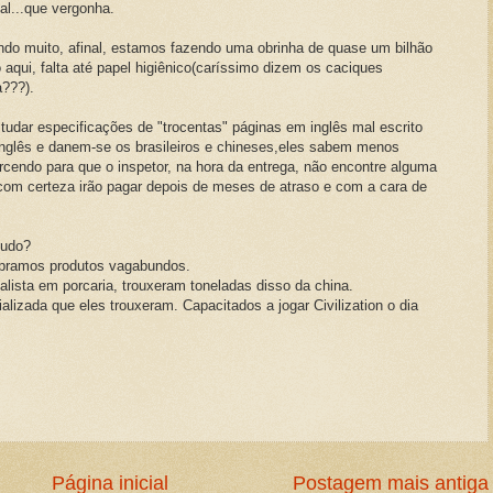
al...que vergonha.
ndo muito, afinal, estamos fazendo uma obrinha de quase um bilhão
 aqui, falta até papel higiênico(caríssimo dizem os caciques
a???).
studar especificações de "trocentas" páginas em inglês mal escrito
o inglês e danem-se os brasileiros e chineses,eles sabem menos
torcendo para que o inspetor, na hora da entrega, não encontre alguma
com certeza irão pagar depois de meses de atraso e com a cara de
tudo?
mpramos produtos vagabundos.
alista em porcaria, trouxeram toneladas disso da china.
lizada que eles trouxeram. Capacitados a jogar Civilization o dia
Página inicial
Postagem mais antiga