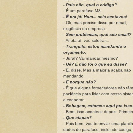
- Pois não, qual o código?
- É um parafuso M8.
- É pra já! Hum... seis centavos!
- Ok, mas preciso disso por email,
exigência da empresa.
- Sem problemas, qual seu email?
- Anota aí, vou soletrar...
- Tranquilo, estou mandando o
orçamento.
- Jura!? Vai mandar mesmo?
- Ué? E não foi o que eu disse?
- É, disse. Mas a maioria acaba não
mandando.
- E porque não?
- É que alguns fornecedores não tê
paciência para lidar com nosso sis
a cooperar.
- Bobagem, estamos aqui pra iss
- Bem, isso acontece depois. Primei
- Que etapas?
- Pois bem, vou te enviar uma plani
dados do parafuso, incluindo código,