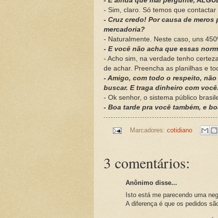
- E ainda que mal pergunte, ALGU
- Sim, claro. Só temos que contact
- Cruz credo! Por causa de meros
mercadoria?
- Naturalmente. Neste caso, uns 45
- E você não acha que essas norm
- Acho sim, na verdade tenho certez
de achar. Preencha as planilhas e tod
- Amigo, com todo o respeito, não
buscar. E traga dinheiro com você
- Ok senhor, o sistema público brasi
- Boa tarde pra você também, e boa
Marcadores:
cotidiano
3 comentários:
Anônimo disse...
Isto está me parecendo uma neg
A diferença é que os pedidos sã