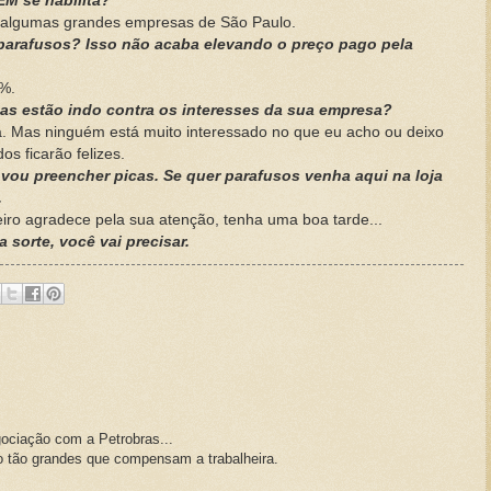
ÉM se habilita?
ar algumas grandes empresas de São Paulo.
 parafusos? Isso não acaba elevando o preço pago pela
0%.
as estão indo contra os interesses da sua empresa?
a. Mas ninguém está muito interessado no que eu acho ou deixo
os ficarão felizes.
 vou preencher picas. Se quer parafusos venha aqui na loja
.
leiro agradece pela sua atenção, tenha uma boa tarde...
 sorte, você vai precisar.
ociação com a Petrobras...
o tão grandes que compensam a trabalheira.