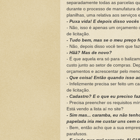
separadamente todas as parcelas qu
durante o processo de manufatura 
planilhas, uma relativa aos serviços 
- Puxa vida! E depois disso você
- Não, isso é apenas um orçamento
de licitação.
- Tudo bem, mas se o meu preço f
- Não, depois disso você tem que fa
- Hãã? Mas de novo?
- É que aquela era só para o balizam
custo junto ao setor de compras. Dep
orçamentos e acrescentar pelo menos
- Que coisa! Então quando isso ac
- Infelizmente precisa ser feito um c
de licitação.
- Cadastro? E o que eu preciso fa
- Precisa preencher os requisitos mí
Está vendo a lista aí no site?
- Sim mas... caramba, eu não ten
papelada iria me custar uns cem 
- Bem, então acho que a sua empresa
parafusos.