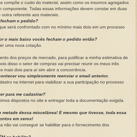
e compõe o custo do material, assim como os insumos agregados
do componente. Todas essas informações devem constar em duas
e outra referente aos materiais.
s fecham o pedido?
 que será confrontado com no mínimo mais dois em um processo
or o mais baixo vocês fecham o pedido então?
zer uma nova cotação.
ento dos preços de mercado, para justificar a minha estimativa de
ois disso o setor de compras vai precisar reunir os meus três
 mais dois para aí sim abrir a concorrência.
ontecer vou simplesmente reenviar o email anterior.
adastro na internet para viabilizar a sua participação no processo
zer para me cadastrar?
nimos dispostos no site e entregar toda a documentação exigida.
ho metade dessa miscelânea! E mesmo que tivesse, toda essa
contos em xerox!
 não vai conseguir se habilitar para o fornecimento dos